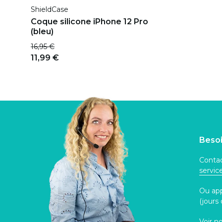
ShieldCase
Coque silicone iPhone 12 Pro
(bleu)
16,95 €
11,99 €
Besoi
Contac
servi
Ou ap
(jours
Voir n