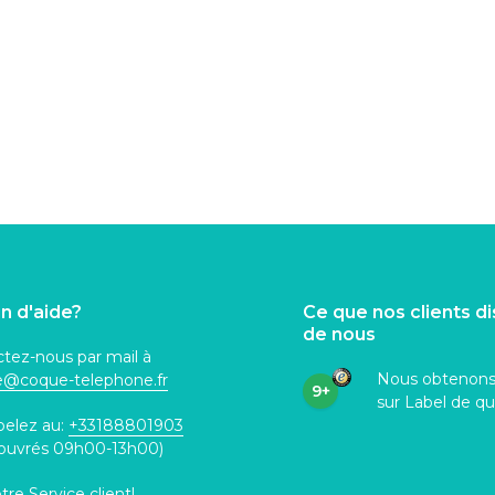
n d'aide?
Ce que nos clients d
de nous
tez-nous par mail à
Nous obtenon
ce@coque
-telephone.fr
9+
sur Label de qu
pelez au:
+33188801903
 ouvrés 09h00-13h00)
otre
Service client
!