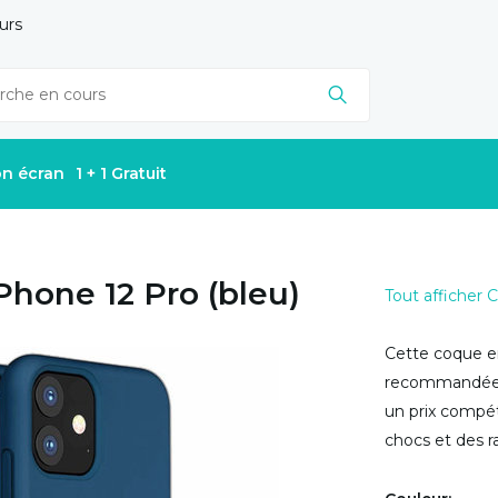
urs
on écran
1 + 1 Gratuit
Phone 12 Pro (bleu)
Tout afficher
Cette coque en
recommandée s
un prix compét
chocs et des r