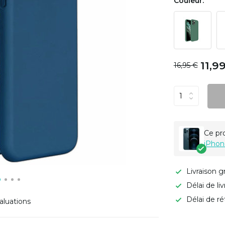
Couleur:
11,9
16,95 €
Ce pr
iPhon
Livraison g
Délai de li
Délai de ré
aluations