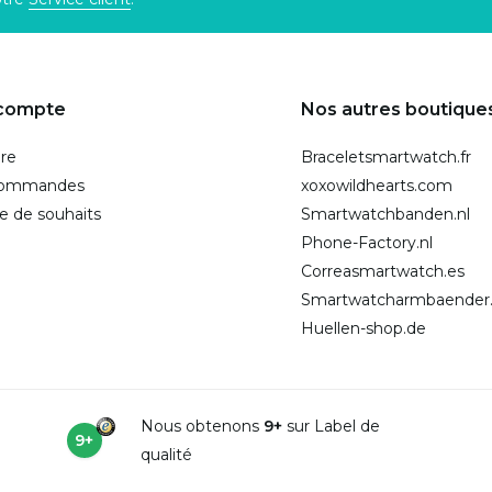
compte
Nos autres boutique
ire
Braceletsmartwatch.fr
commandes
xoxowildhearts.com
te de souhaits
Smartwatchbanden.nl
Phone-Factory.nl
Correasmartwatch.es
Smartwatcharmbaender
Huellen-shop.de
Nous obtenons
9+
sur Label de
9+
qualité