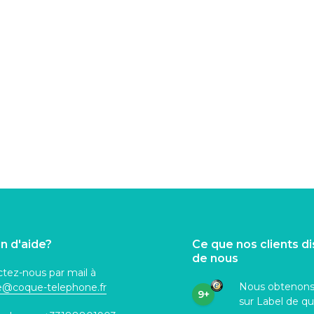
n d'aide?
Ce que nos clients d
de nous
tez-nous par mail à
Nous obtenon
ce@coque
-telephone.fr
9+
sur Label de qu