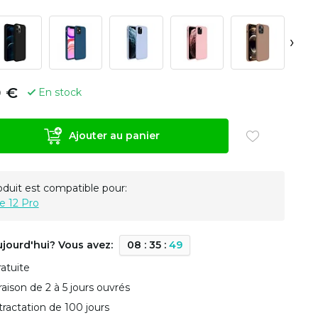
›
9 €
En stock
Ajouter au panier
oduit est compatible pour:
e 12 Pro
ujourd'hui? Vous avez:
0
8
:
3
5
:
4
8
ratuite
vraison de 2 à 5 jours ouvrés
tractation de 100 jours