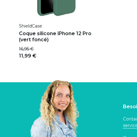
ShieldCase
Coque silicone iPhone 12 Pro
(vert foncé)
16,95 €
11,99 €
Besoi
Contac
servi