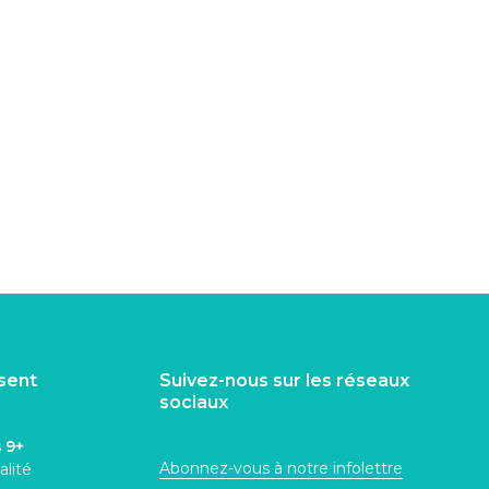
isent
Suivez-nous sur les réseaux
sociaux
s
9+
Abonnez-vous à notre infolettre
alité