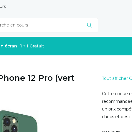
urs
on écran
1 + 1 Gratuit
Phone 12 Pro (vert
Tout afficher
Cette coque en
recommandée s
un prix compét
chocs et des r