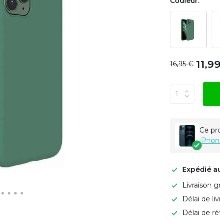
Couleur:
11,9
16,95 €
Ce pr
iPhon
Expédié a
Livraison g
Délai de li
Délai de ré