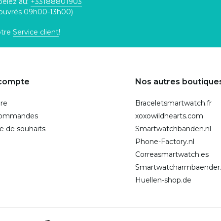
pelez au:
+33188801903
 ouvrés 09h00-13h00)
otre
Service client
!
compte
Nos autres boutique
ire
Braceletsmartwatch.fr
commandes
xoxowildhearts.com
te de souhaits
Smartwatchbanden.nl
Phone-Factory.nl
Correasmartwatch.es
Smartwatcharmbaender
Huellen-shop.de