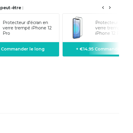
peut-être :
Protecteur d'écran en
Protecteur d'écra
verre trempé iPhone 12
verre trempé (3D)
Pro
iPhone 12 Pro
5 Commander le long
+ €14,95 Commander le l