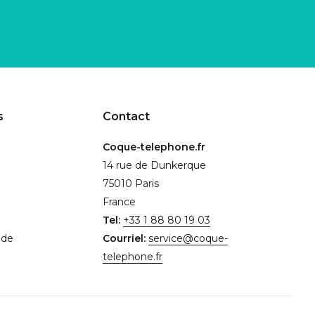
s
Contact
Coque-telephone.fr
14 rue de Dunkerque
75010 Paris
France
Tel:
+33 1 88 80 19 03
.de
Courriel:
service@coque-
telephone.fr