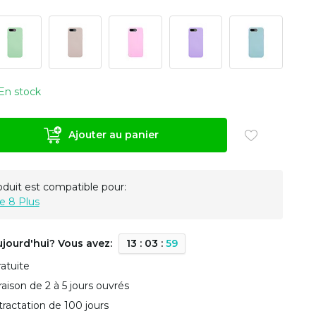
En stock
Ajouter au panier
oduit est compatible pour:
e 8 Plus
ujourd'hui? Vous avez:
1
3
:
0
3
:
5
9
ratuite
vraison de 2 à 5 jours ouvrés
tractation de 100 jours