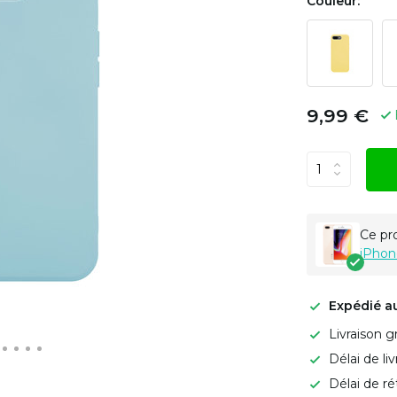
Couleur:
9,99 €
Ce pr
iPhon
Expédié a
Livraison g
Délai de li
Délai de ré