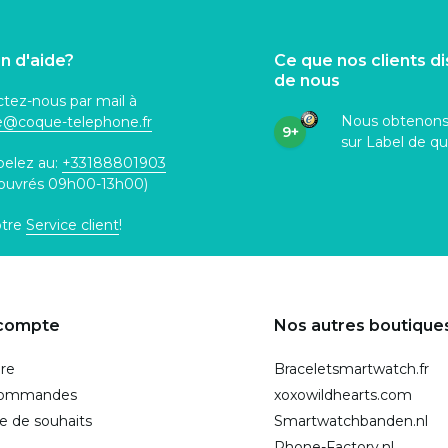
n d'aide?
Ce que nos clients d
de nous
tez-nous par mail à
Nous obtenon
ce@coque
-telephone.fr
9+
sur Label de qu
pelez au:
+33188801903
 ouvrés 09h00-13h00)
otre
Service client
!
compte
Nos autres boutique
ire
Braceletsmartwatch.fr
commandes
xoxowildhearts.com
te de souhaits
Smartwatchbanden.nl
Phone-Factory.nl