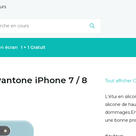
urs
on écran
1 + 1 Gratuit
Pantone iPhone 7 / 8
Tout afficher
L'étui en sili
silicone de ha
dommages.En ou
une bonne pri