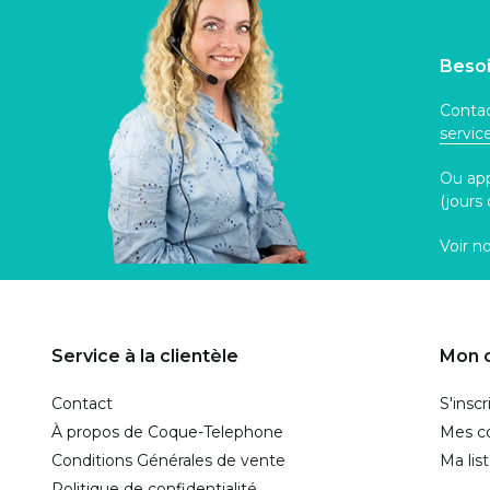
Besoi
Contac
servi
Ou ap
(jours
Voir n
Service à la clientèle
Mon 
Contact
S'inscr
À propos de Coque-Telephone
Mes 
Conditions Générales de vente
Ma lis
Politique de confidentialité