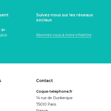
isent
Suivez-nous sur les réseaux
sociaux
s
9+
Abonnez-vous à notre infolettre
alité
s
Contact
Coque-telephone.fr
14 rue de Dunkerque
75010 Paris
France