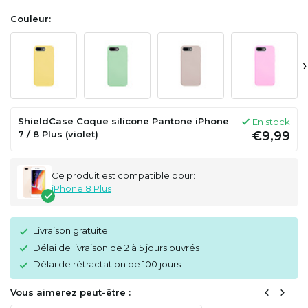
Couleur:
›
ShieldCase Coque silicone Pantone iPhone
En stock
7 / 8 Plus (violet)
€9,99
Ce produit est compatible pour:
iPhone 8 Plus
Livraison gratuite
Délai de livraison de 2 à 5 jours ouvrés
Délai de rétractation de 100 jours
Vous aimerez peut-être :