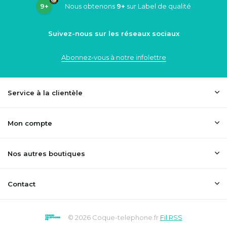
9+
Nous obtenons
9+
sur Label de qualité
Suivez-nous sur les réseaux sociaux
Abonnez-vous à notre infolettre
Service à la clientèle
Mon compte
Nos autres boutiques
Contact
© 2026 Coque-telephone.fr
Fil RSS