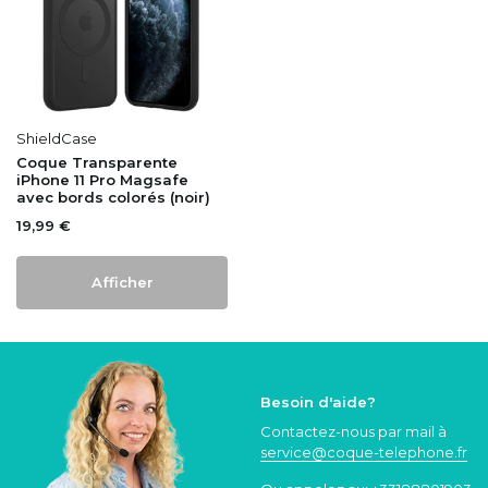
ShieldCase
Coque Transparente
iPhone 11 Pro Magsafe
avec bords colorés (noir)
19,99 €
Afficher
Besoin d'aide?
Contactez-nous par mail à
service@coque
-telephone.fr