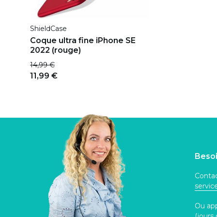
ShieldCase
Coque ultra fine iPhone SE
2022 (rouge)
14,99 €
11,99 €
Besoi
Contac
servi
Ou ap
(jours