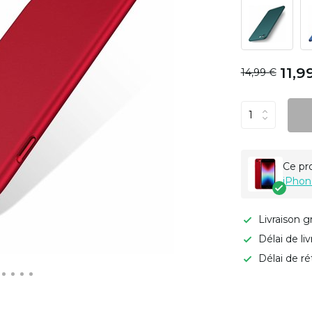
11,9
14,99 €
Ce pr
iPhon
Livraison g
Délai de li
Délai de ré