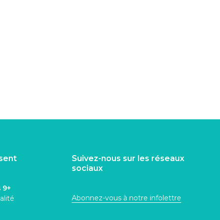
isent
Suivez-nous sur les réseaux
sociaux
s
9+
Abonnez-vous à notre infolettre
alité