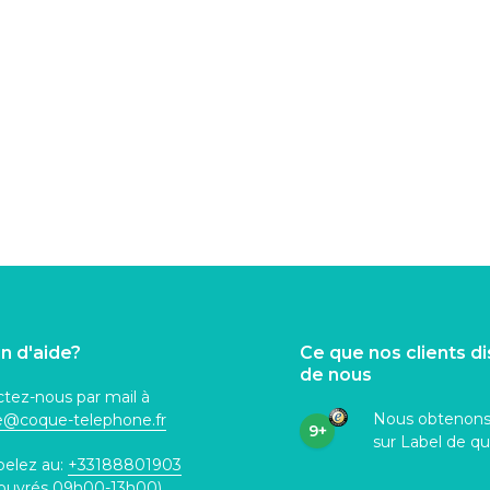
n d'aide?
Ce que nos clients d
de nous
tez-nous par mail à
Nous obtenon
ce@coque
-telephone.fr
9+
sur Label de qu
pelez au:
+33188801903
 ouvrés 09h00-13h00)