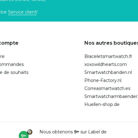
otre
Service client
!
compte
Nos autres boutique
ire
Braceletsmartwatch.fr
commandes
xoxowildhearts.com
te de souhaits
Smartwatchbanden.nl
Phone-Factory.nl
Correasmartwatch.es
Smartwatcharmbaender
Huellen-shop.de
Nous obtenons
9+
sur Label de
9+