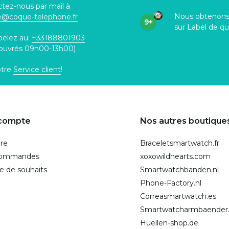
tez-nous par mail à
Nous obtenon
ce@coque
-telephone.fr
9+
sur Label de qu
pelez au:
+33188801903
 ouvrés 09h00-13h00)
otre
Service client
!
compte
Nos autres boutique
ire
Braceletsmartwatch.fr
commandes
xoxowildhearts.com
te de souhaits
Smartwatchbanden.nl
Phone-Factory.nl
Correasmartwatch.es
Smartwatcharmbaender
Huellen-shop.de