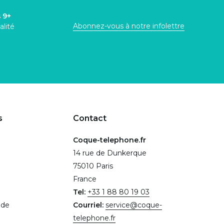
s
9+
Abonnez-vous à notre infolettre
alité
s
Contact
Coque-telephone.fr
14 rue de Dunkerque
75010 Paris
France
Tel:
+33 1 88 80 19 03
.de
Courriel:
service@coque-
telephone.fr