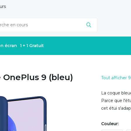
urs
on écran
1 + 1 Gratuit
e OnePlus 9 (bleu)
Tout afficher 9
La coque bleue
Parce que l'ét
cet étui s'ada
Couleur: