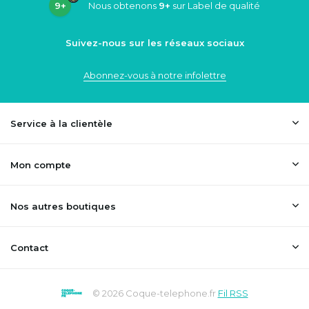
9+
Nous obtenons
9+
sur Label de qualité
Suivez-nous sur les réseaux sociaux
Abonnez-vous à notre infolettre
Service à la clientèle
Mon compte
Nos autres boutiques
Contact
© 2026 Coque-telephone.fr
Fil RSS