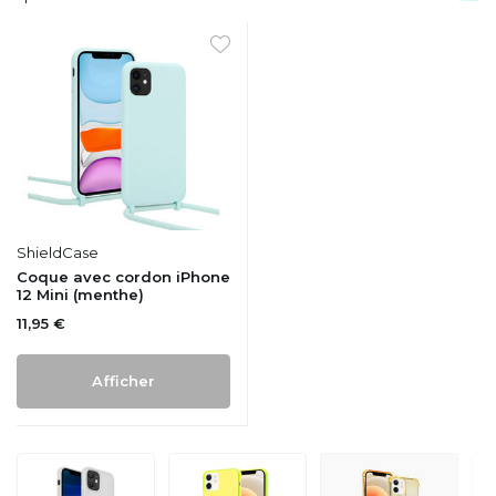
ShieldCase
Coque avec cordon iPhone
12 Mini (menthe)
11,95 €
Afficher