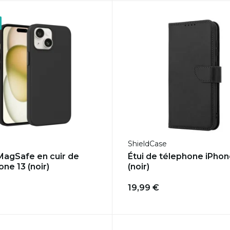
ShieldCase
agSafe en cuir de
Étui de télephone iPhon
one 13 (noir)
(noir)
19,99 €