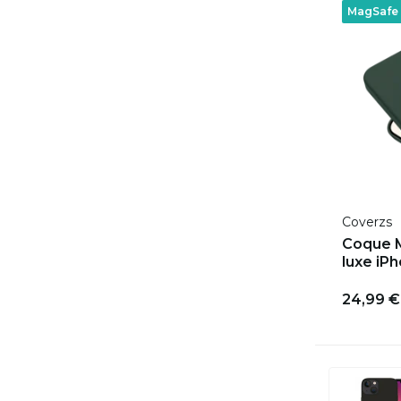
MagSafe
Coverzs
Coque M
luxe iPh
24,99 €