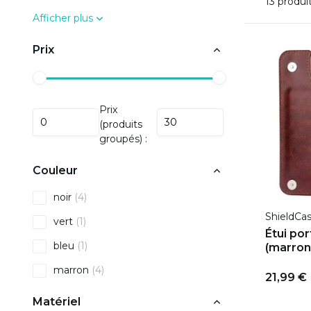
13 produi
Afficher plus
Prix
Prix
(produits
groupés) :
Couleur
noir
(4)
ShieldCa
vert
(1)
Étui por
bleu
(1)
(marron
marron
(4)
21,99 €
Matériel