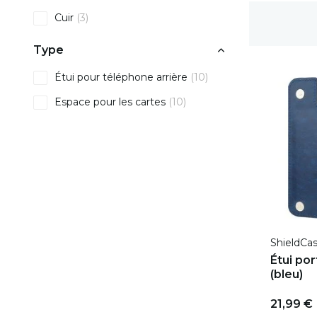
Cuir
(3)
Délai de rétractation de 100 jours
Type
Étui pour téléphone arrière
(10)
Espace pour les cartes
(10)
ShieldCa
Étui por
(bleu)
21,99 €