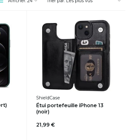
Afficher:
Trier par:
ShieldCase
rt)
Étui portefeuille iPhone 13
(noir)
21,99 €