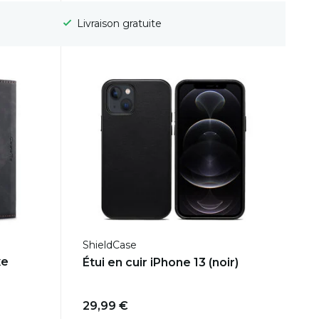
Délai de rétractation de 100 jours
ShieldCase
xe
Étui en cuir iPhone 13 (noir)
29,99 €