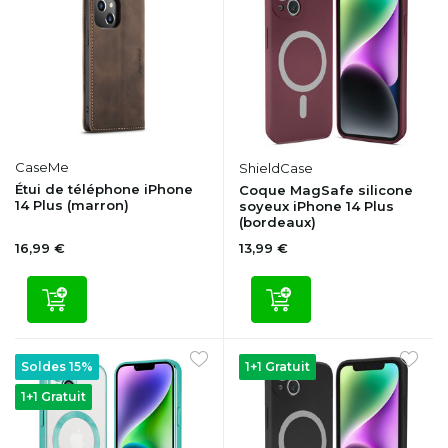
CaseMe
ShieldCase
Étui de téléphone iPhone
Coque MagSafe silicone
14 Plus (marron)
soyeux iPhone 14 Plus
(bordeaux)
16,99 €
13,99 €
Soldes 15%
1+1 Gratuit
1+1 Gratuit