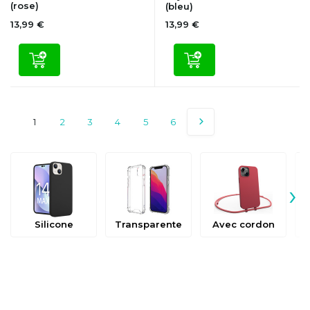
(rose)
(bleu)
13,99 €
13,99 €
1
2
3
4
5
6
›
Silicone
Transparente
Avec cordon