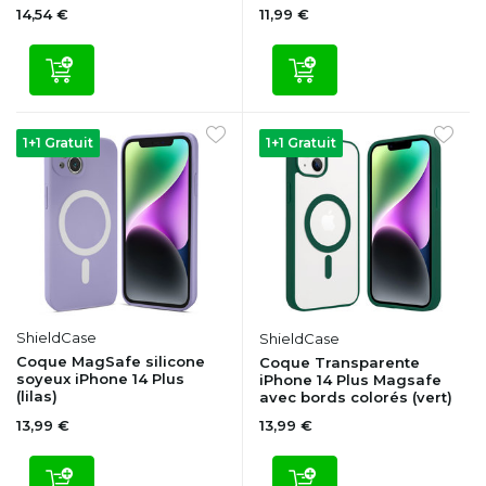
14,54 €
11,99 €
1+1 Gratuit
1+1 Gratuit
ShieldCase
ShieldCase
Coque MagSafe silicone
Coque Transparente
soyeux iPhone 14 Plus
iPhone 14 Plus Magsafe
(lilas)
avec bords colorés (vert)
13,99 €
13,99 €