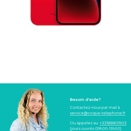
Besoin d'aide?
Contactez-nous par mail à
service@coque
-telephone.fr
Ou appelez au:
+33188801903
(jours ouvrés 09h00-13h00)