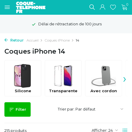
0
étractation de 100 jours
Livr
Retour
Accueil
Coques iPhone
14
Coques iPhone 14
›
Silicone
Transparente
Avec cordon
Trier par:
Filter
Afficher:
215 produits