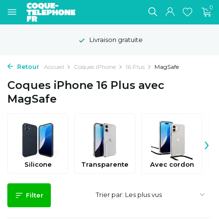
0
Livraison gratuite
Retour
Accueil
Coques iPhone
16 Plus
MagSafe
Coques iPhone 16 Plus avec
MagSafe
›
Silicone
Transparente
Avec cordon
Trier par:
Filter