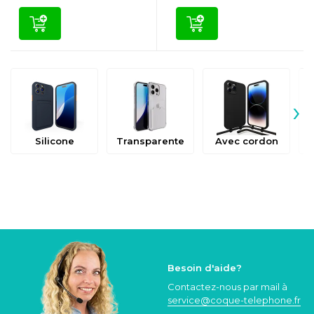
›
Silicone
Transparente
Avec cordon
Besoin d'aide?
Contactez-nous par mail à
service@coque
-telephone.fr