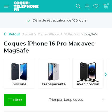
0
Délai de rétractation de 100 jours
Retour
Accueil
Coques iPhone
16 Pro Max
MagSafe
Coques iPhone 16 Pro Max avec
MagSafe
›
Silicone
Transparente
Avec cordon
Trier par:
Filter