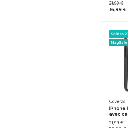
21,99 €
16,99 €
Soldes 
MagSafe
Coverzs
iPhone 
avec ca
21,99 €