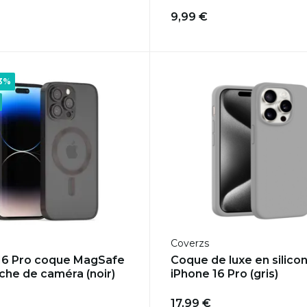
9,99 €
23%
Coverzs
16 Pro coque MagSafe
Coque de luxe en silico
che de caméra (noir)
iPhone 16 Pro (gris)
17,99 €