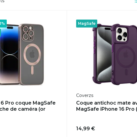
ts
23%
MagSafe
Coverzs
16 Pro coque MagSafe
Coque antichoc mate a
che de caméra (or
MagSafe iPhone 16 Pro (
14,99 €