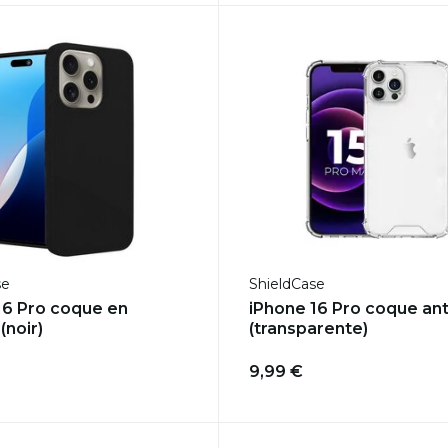
se
ShieldCase
16 Pro coque en
iPhone 16 Pro coque an
(noir)
(transparente)
9,99 €