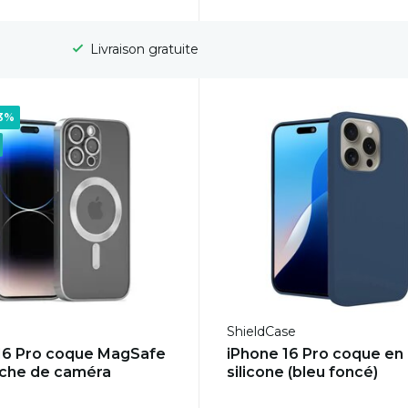
Délai de rétractation de 100 jours
23%
ShieldCase
16 Pro coque MagSafe
iPhone 16 Pro coque en
che de caméra
silicone (bleu foncé)