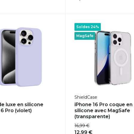
Soldes 24%
MagSafe
ShieldCase
e luxe en silicone
iPhone 16 Pro coque en
6 Pro (violet)
silicone avec MagSafe
(transparente)
16,99 €
12,99 €