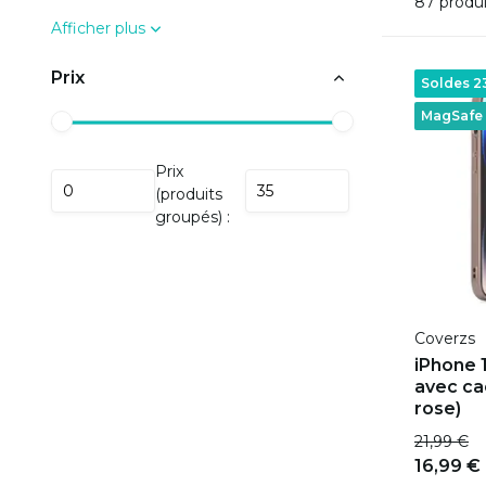
87 produi
Afficher plus
Prix
Soldes 
MagSafe
Prix
(produits
groupés) :
Coverzs
iPhone 
avec ca
rose)
21,99 €
16,99 €