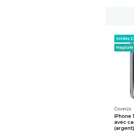
Livraison gratuite
Soldes 
MagSafe
Coverzs
iPhone 
avec ca
(argent)