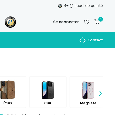
9+
@ Label de qualité
0
Se connecter
Contact
S'inscrire
›
Étuis
Cuir
MagSafe