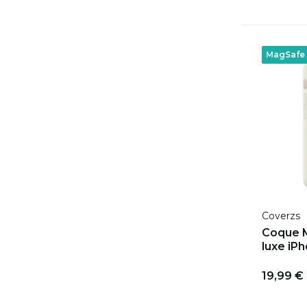
MagSafe
Coverzs
Coque M
luxe iPh
19,99 €