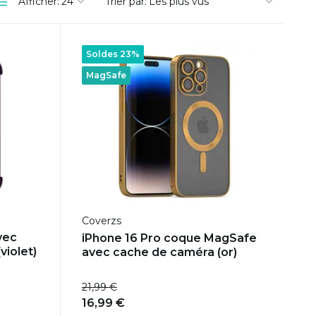
Afficher:
Trier par:
Soldes 23%
MagSafe
Coverzs
vec
iPhone 16 Pro coque MagSafe
violet)
avec cache de caméra (or)
21,99 €
16,99 €