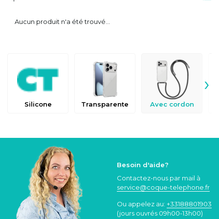
Aucun produit n'a été trouvé...
›
Silicone
Transparente
Avec cordon
Besoin d'aide?
Contactez-nous par mail à
service@coque
-telephone.fr
Ou appelez au:
+33188801903
(jours ouvrés 09h00-13h00)