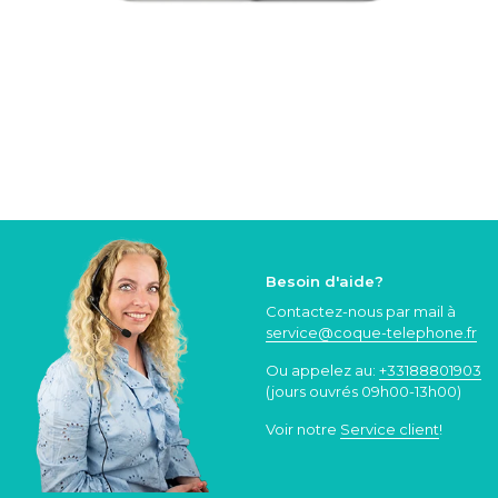
Besoin d'aide?
Contactez-nous par mail à
service@coque
-telephone.fr
Ou appelez au:
+33188801903
(jours ouvrés 09h00-13h00)
Voir notre
Service client
!