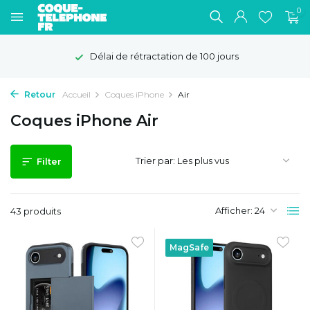
0
Délai de rétractation de 100 jours
Retour
Accueil
Coques iPhone
Air
Coques iPhone Air
Trier par:
Filter
Afficher:
43 produits
MagSafe