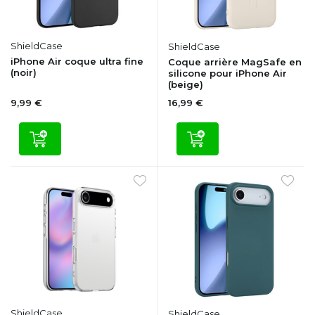
ShieldCase
ShieldCase
iPhone Air coque ultra fine
Coque arrière MagSafe en
(noir)
silicone pour iPhone Air
(beige)
9,99 €
16,99 €
ShieldCase
ShieldCase