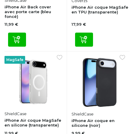
ShieldCase
Coverzs
iPhone Air Back cover
iPhone Air coque MagSafe
avec porte carte (bleu
en TPU (transparente)
foncé)
11,99 €
17,99 €
MagSafe
ShieldCase
ShieldCase
iPhone Air coque MagSafe
iPhone Air coque en
en silicone (transparente)
silicone (noir)
11,99 €
9,99 €