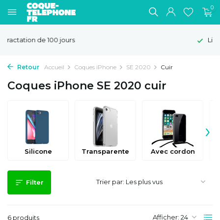
0
Livraison gratuite
Retour
Accueil
Coques iPhone
SE 2020
Cuir
Coques iPhone SE 2020 cuir
›
Silicone
Transparente
Avec cordon
Trier par:
Filter
Afficher:
6 produits