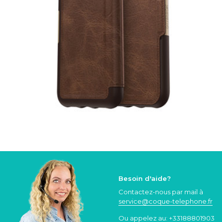
Besoin d'aide?
Contactez-nous par mail à
service@coque
-telephone.fr
Ou appelez au:
+33188801903