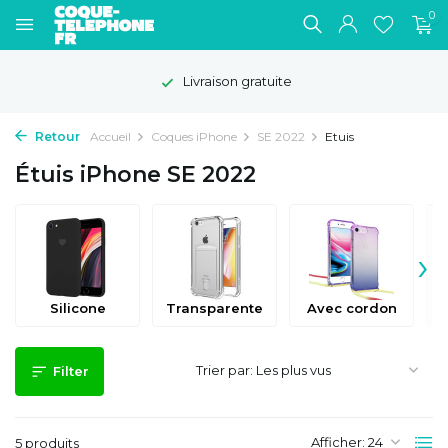
0
Livraison gratuite
Retour
Accueil
Coques iPhone
SE 2022
Etuis
Étuis iPhone SE 2022
›
Silicone
Transparente
Avec cordon
Trier par:
Filter
Afficher:
5 produits