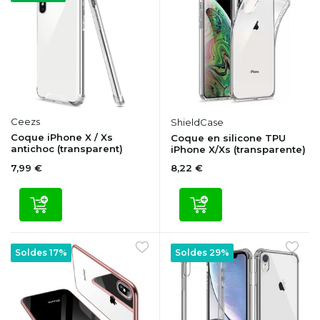
Ceezs
ShieldCase
Coque iPhone X / Xs
Coque en silicone TPU
antichoc (transparent)
iPhone X/Xs (transparente)
7,99 €
8,22 €
Soldes 17%
Soldes 29%