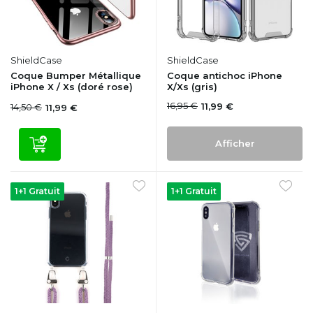
ShieldCase
ShieldCase
Coque Bumper Métallique
Coque antichoc iPhone
iPhone X / Xs (doré rose)
X/Xs (gris)
16,95 €
11,99 €
14,50 €
11,99 €
Afficher
1+1 Gratuit
1+1 Gratuit