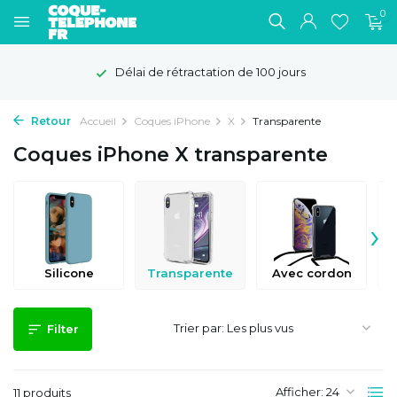
0
Délai de rétractation de 100 jours
Retour
Accueil
Coques iPhone
X
Transparente
Coques iPhone X transparente
›
Silicone
Transparente
Avec cordon
Trier par:
Filter
Afficher:
11 produits