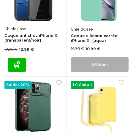
ShieldCase
ShieldCase
Coque antichoc iPhone Xr
Coque silicone carrée
(transparent/noir)
iPhone Xr (aqua)
16,95 €
10,99 €
19,95 €
12,99 €
Afficher
Soldes 20%
1+1 Gratuit