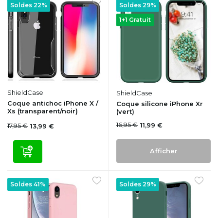
Soldes 22%
Soldes 29%
1+1 Gratuit
ShieldCase
ShieldCase
Coque antichoc iPhone X /
Coque silicone iPhone Xr
Xs (transparent/noir)
(vert)
16,95 €
11,99 €
17,95 €
13,99 €
Afficher
Soldes 41%
Soldes 29%