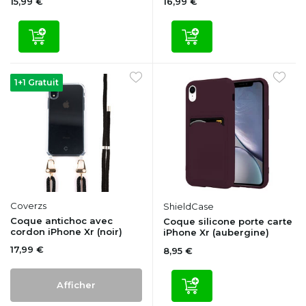
15,99 €
16,99 €
1+1 Gratuit
Coverzs
ShieldCase
Coque antichoc avec
Coque silicone porte carte
cordon iPhone Xr (noir)
iPhone Xr (aubergine)
17,99 €
8,95 €
Afficher