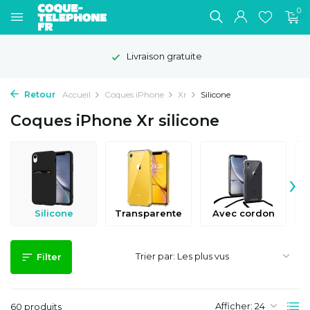
0
Délai de rétractation de 100 jours
Retour
Accueil
Coques iPhone
Xr
Silicone
Coques iPhone Xr silicone
›
Silicone
Transparente
Avec cordon
Trier par:
Filter
Afficher:
60 produits