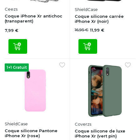
Ceezs
ShieldCase
Coque iPhone Xr antichoc
Coque silicone carrée
(transparent)
iPhone Xr (noir)
16,95 €
11,99 €
7,99 €
1+1 Gratuit
ShieldCase
Coverzs
Coque silicone Pantone
Coque silicone de luxe
iPhone Xr (rose)
iPhone Xr (vert pin)