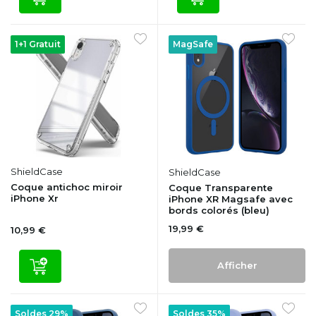
1+1 Gratuit
MagSafe
ShieldCase
ShieldCase
Coque antichoc miroir
Coque Transparente
iPhone Xr
iPhone XR Magsafe avec
bords colorés (bleu)
19,99 €
10,99 €
Afficher
Soldes 29%
Soldes 35%