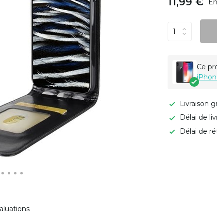
11,99 €
En
Ce pr
iPhon
Livraison g
Délai de li
Délai de ré
aluations