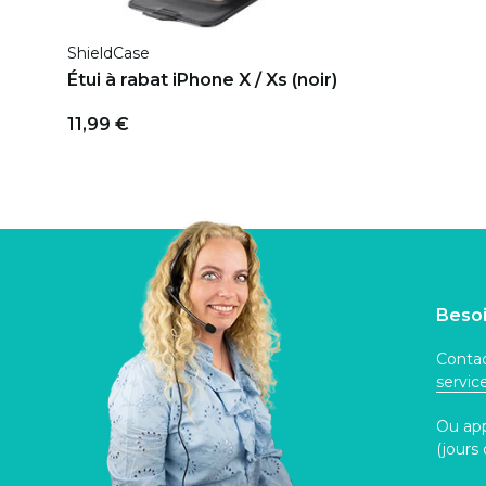
ShieldCase
Étui à rabat iPhone X / Xs (noir)
11,99 €
Besoi
Contac
servi
Ou ap
(jours