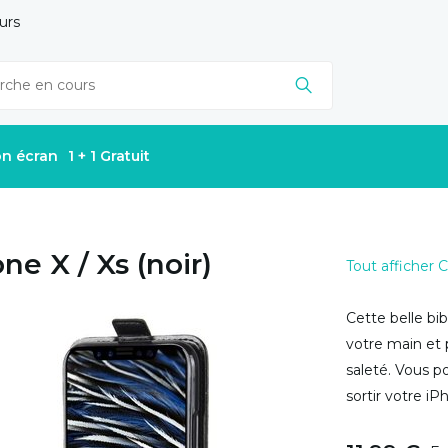
urs
on écran
1 + 1 Gratuit
ne X / Xs (noir)
Tout afficher
Cette belle bi
votre main et 
saleté. Vous po
sortir votre iP