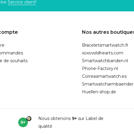
otre
Service client
!
compte
Nos autres boutique
ire
Braceletsmartwatch.fr
commandes
xoxowildhearts.com
te de souhaits
Smartwatchbanden.nl
Phone-Factory.nl
Correasmartwatch.es
Smartwatcharmbaender
Huellen-shop.de
Nous obtenons
9+
sur Label de
9+
qualité