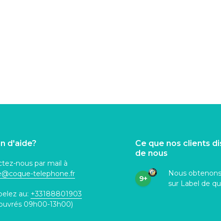
n d'aide?
Ce que nos clients d
de nous
tez-nous par mail à
Nous obtenon
ce@coque
-telephone.fr
9+
sur Label de qu
pelez au:
+33188801903
 ouvrés 09h00-13h00)