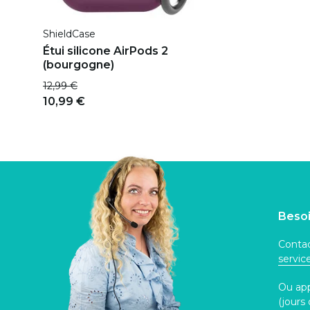
ShieldCase
Étui silicone AirPods 2
(bourgogne)
12,99 €
10,99 €
Besoi
Contac
servi
Ou ap
(jours