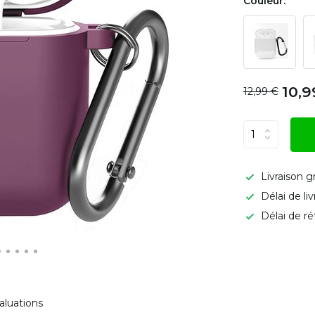
Couleur:
10,9
12,99 €
Livraison g
Délai de li
Délai de ré
aluations