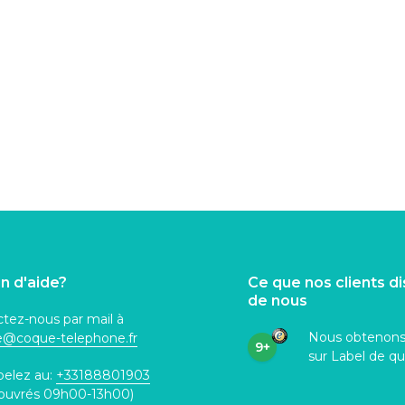
n d'aide?
Ce que nos clients d
de nous
tez-nous par mail à
Nous obtenon
ce@coque
-telephone.fr
9+
sur Label de qu
pelez au:
+33188801903
 ouvrés 09h00-13h00)