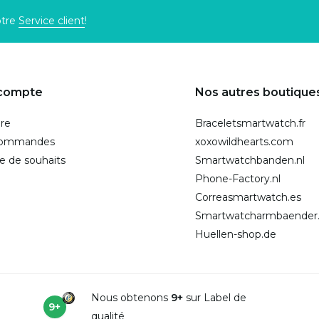
otre
Service client
!
compte
Nos autres boutique
ire
Braceletsmartwatch.fr
commandes
xoxowildhearts.com
te de souhaits
Smartwatchbanden.nl
Phone-Factory.nl
Correasmartwatch.es
Smartwatcharmbaender
Huellen-shop.de
Nous obtenons
9+
sur Label de
9+
qualité