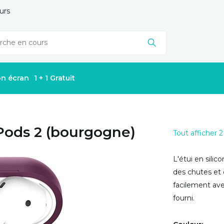
urs
on écran
1 + 1 Gratuit
rPods 2 (bourgogne)
Tout afficher 2
L'étui en sili
des chutes et
facilement ave
fourni.