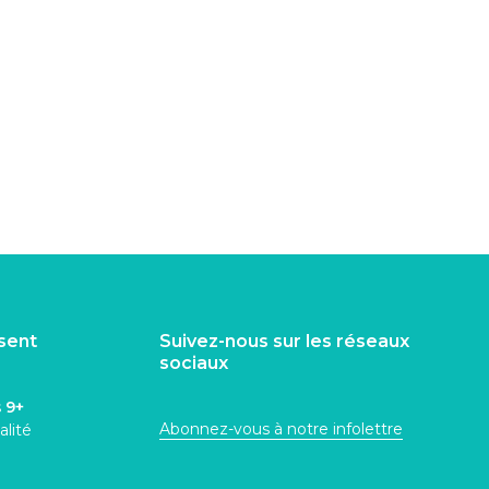
isent
Suivez-nous sur les réseaux
sociaux
s
9+
Abonnez-vous à notre infolettre
alité