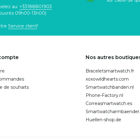
sur Label de qu
pelez au:
+33188801903
 ouvrés 09h00-13h00)
otre
Service client
!
compte
Nos autres boutique
ire
Braceletsmartwatch.fr
commandes
xoxowildhearts.com
te de souhaits
Smartwatchbanden.nl
Phone-Factory.nl
Correasmartwatch.es
Smartwatcharmbaender
Huellen-shop.de