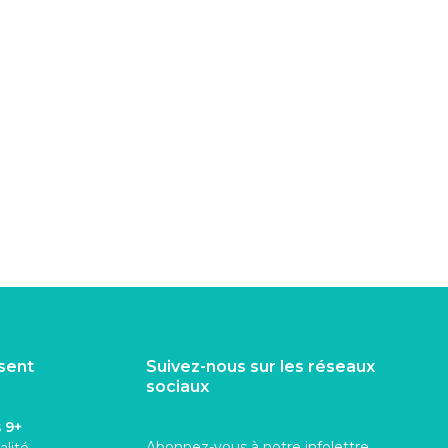
isent
Suivez-nous sur les réseaux
sociaux
s
9+
Abonnez-vous à notre infolettre