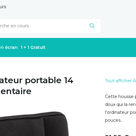
urs
on écran
1 + 1 Gratuit
ateur portable 14
Tout afficher 
entaire
Cette housse p
doux qui la re
l'ordinateur po
pouces.