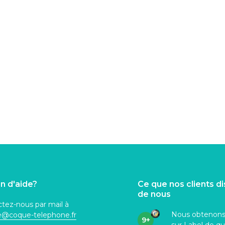
n d'aide?
Ce que nos clients d
de nous
tez-nous par mail à
Nous obtenon
ce@coque
-telephone.fr
9+