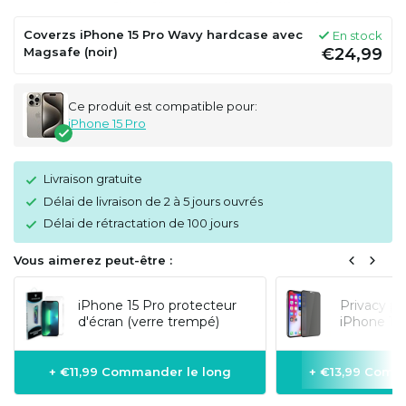
Coverzs iPhone 15 Pro Wavy hardcase avec
En stock
Magsafe (noir)
€24,99
Ce produit est compatible pour:
iPhone 15 Pro
Livraison gratuite
Délai de livraison de 2 à 5 jours ouvrés
Délai de rétractation de 100 jours
Vous aimerez peut-être :
iPhone 15 Pro protecteur
Privacy pr
d'écran (verre trempé)
iPhone 15 
+ €11,99 Commander le long
+ €13,99 Comm