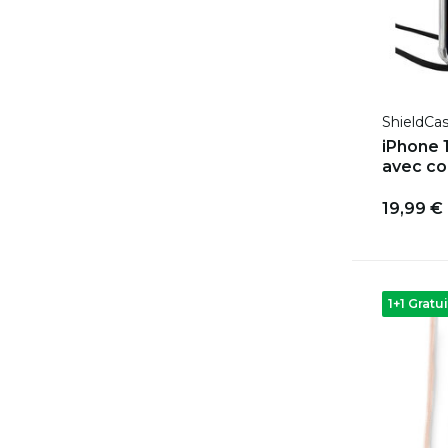
ShieldCa
iPhone 
avec co
19,99 €
1+1 Gratui