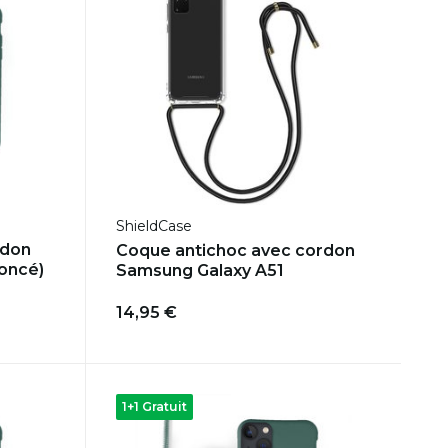
ShieldCase
rdon
Coque antichoc avec cordon
foncé)
Samsung Galaxy A51
14,95 €
1+1 Gratuit