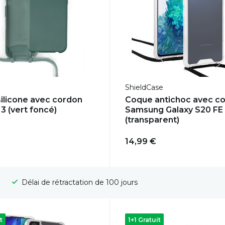
ShieldCase
ilicone avec cordon
Coque antichoc avec c
3 (vert foncé)
Samsung Galaxy S20 FE
(transparent)
14,99 €
Livraison gratuite
t
1+1 Gratuit