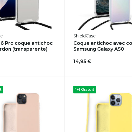
se
ShieldCase
16 Pro coque antichoc
Coque antichoc avec c
rdon (transparente)
Samsung Galaxy A50
14,95 €
t
1+1 Gratuit