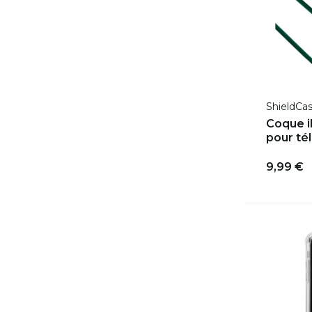
ShieldCa
Coque i
pour té
9,99 €