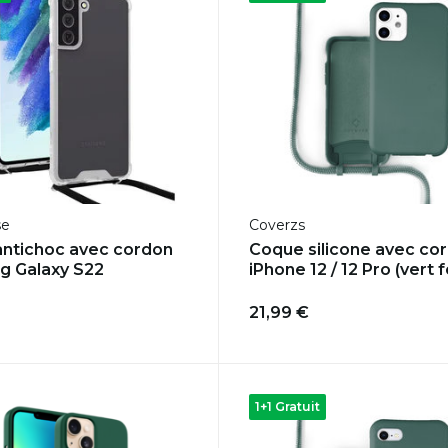
se
Coverzs
ntichoc avec cordon
Coque silicone avec co
g Galaxy S22
iPhone 12 / 12 Pro (vert 
21,99 €
1+1 Gratuit