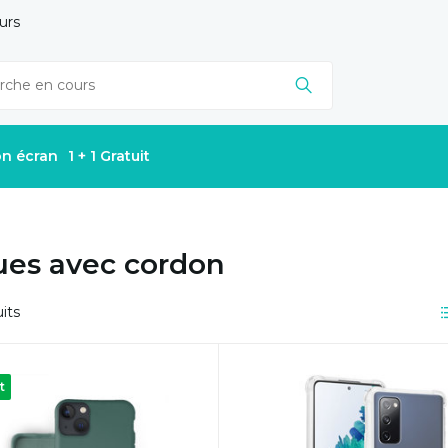
urs
on écran
1 + 1 Gratuit
es avec cordon
its
t