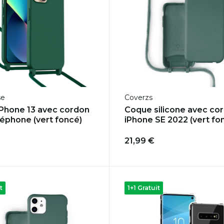
se
Coverzs
Phone 13 avec cordon
Coque silicone avec co
léphone (vert foncé)
iPhone SE 2022 (vert fo
21,99 €
t
1+1 Gratuit