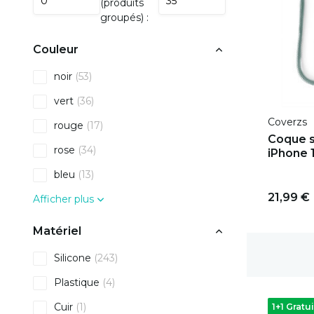
(produits
groupés) :
Couleur
noir
(53)
vert
(36)
Coverzs
rouge
(17)
Coque s
rose
(34)
iPhone 1
bleu
(13)
21,99 €
Afficher plus
Matériel
Délai de rétractation de 100 jours
Silicone
(243)
Plastique
(4)
Cuir
(1)
1+1 Gratui