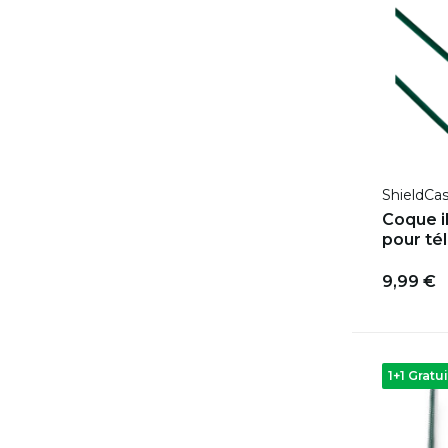
ShieldCa
Coque i
pour té
9,99 €
1+1 Gratui