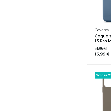
Coverzs
Coque s
13 Pro M
21,95 €
16,99 €
Soldes 