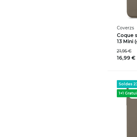
Coverzs
Coque s
13 Mini (
21,95 €
16,99 €
Soldes 
1+1 Gratui