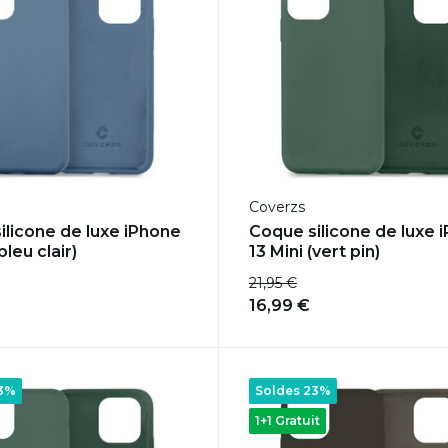
Coverzs
ilicone de luxe iPhone
Coque silicone de luxe 
bleu clair)
13 Mini (vert pin)
21,95 €
16,99 €
23%
Soldes 23%
1+1 Gratuit