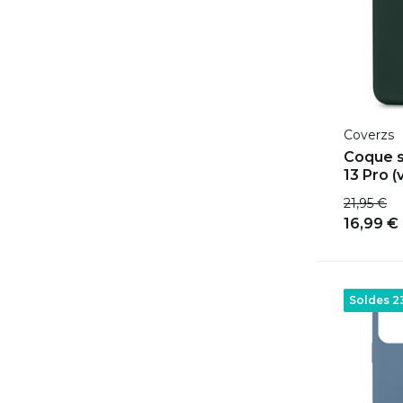
Coverzs
Coque s
13 Pro (
21,95 €
16,99 €
Soldes 