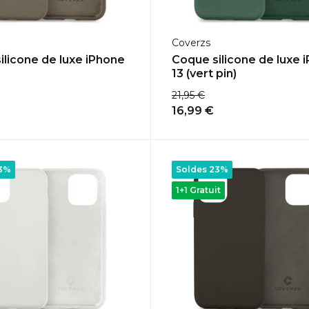
Coverzs
ilicone de luxe iPhone
Coque silicone de luxe 
13 (vert pin)
21,95 €
16,99 €
23%
Soldes 23%
1+1 Gratuit