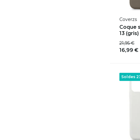
Coverzs
Coque s
13 (gris)
21,95 €
16,99 €
Soldes 