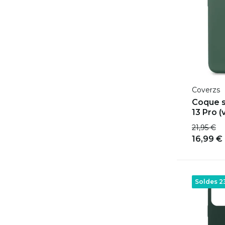
Coverzs
Coque s
13 Pro (
21,95 €
16,99 €
Soldes 