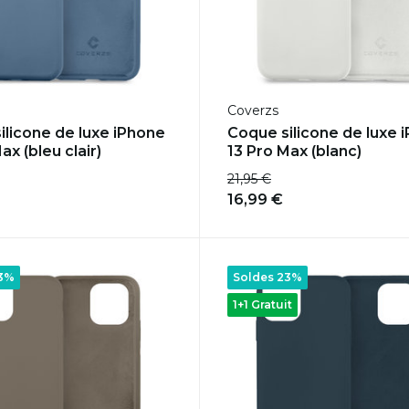
Coverzs
ilicone de luxe iPhone
Coque silicone de luxe 
ax (bleu clair)
13 Pro Max (blanc)
21,95 €
16,99 €
23%
Soldes 23%
1+1 Gratuit