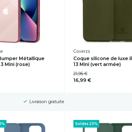
se
Coverzs
Bumper Métallique
Coque silicone de luxe 
3 Mini (rose)
13 Mini (vert armée)
21,95 €
16,99 €
Délai de rétractation de 100 jours
23%
Soldes 23%