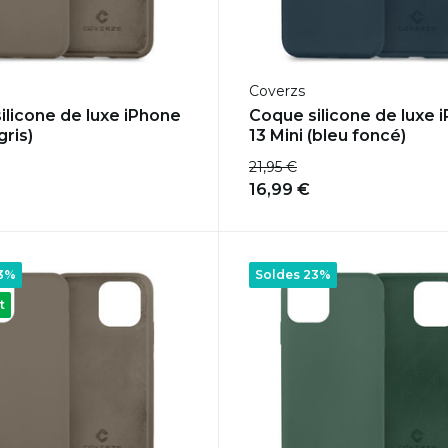
Coverzs
ilicone de luxe iPhone
Coque silicone de luxe 
gris)
13 Mini (bleu foncé)
21,95 €
16,99 €
23%
Soldes 23%
t