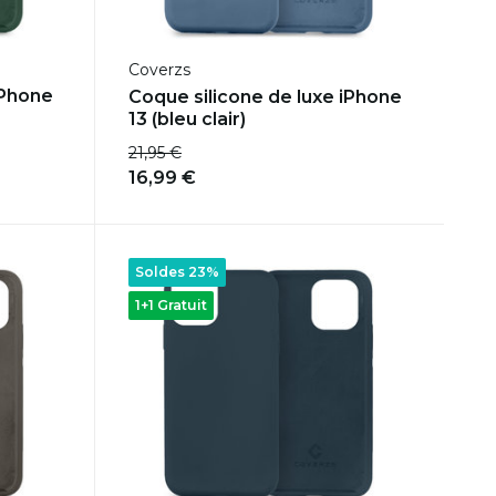
Coverzs
iPhone
Coque silicone de luxe iPhone
13 (bleu clair)
21,95 €
16,99 €
Soldes 23%
1+1 Gratuit