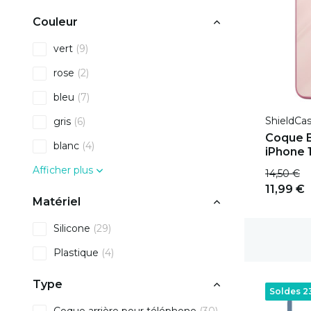
Couleur
vert
(9)
rose
(2)
bleu
(7)
ShieldCa
gris
(6)
Coque 
blanc
(4)
iPhone 1
Afficher plus
14,50 €
11,99 €
Matériel
Silicone
(29)
Livraison gratuite
Plastique
(4)
Type
Soldes 