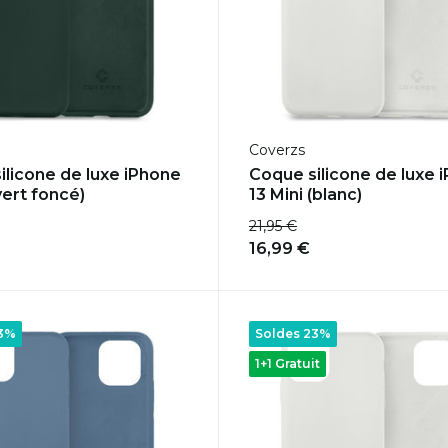
Coverzs
ilicone de luxe iPhone
Coque silicone de luxe 
vert foncé)
13 Mini (blanc)
21,95 €
16,99 €
23%
Soldes 23%
1+1 Gratuit