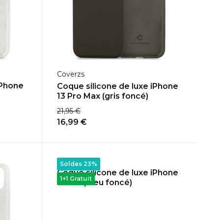
Coverzs
iPhone
Coque silicone de luxe iPhone
13 Pro Max (gris foncé)
21,95 €
16,99 €
Coverzs
Soldes 23%
Coque silicone de luxe iPhone
1+1 Gratuit
13 Pro (bleu foncé)