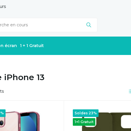
urs
on écran
1 + 1 Gratuit
e iPhone 13
ts
7%
Soldes 23%
1+1 Gratuit