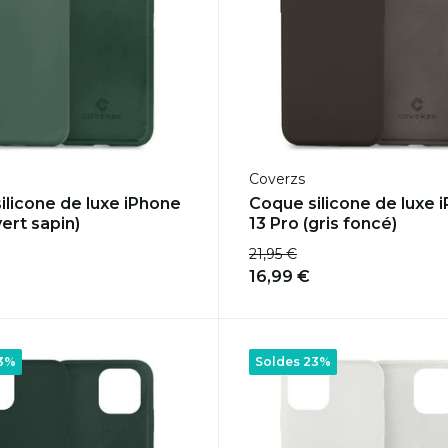
Coverzs
ilicone de luxe iPhone
Coque silicone de luxe 
vert sapin)
13 Pro (gris foncé)
21,95 €
16,99 €
23%
Soldes 23%