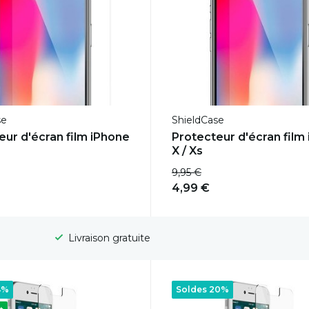
se
ShieldCase
eur d'écran film iPhone
Protecteur d'écran film
X / Xs
9,95 €
4,99 €
Livraison gratuite
4%
Soldes 20%