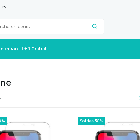
urs
on écran
1 + 1 Gratuit
one
s
50%
Soldes 50%