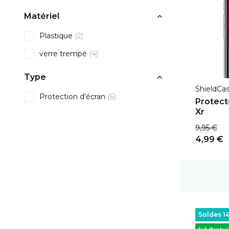
Matériel
Plastique
(2)
verre trempé
(4)
Type
ShieldCa
Protection d'écran
(6)
Protect
Xr
9,95 €
4,99 €
Délai de rétractation de 100 jours
Soldes 1