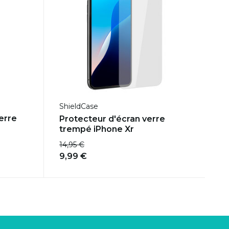
ShieldCase
erre
Protecteur d'écran verre
trempé iPhone Xr
14,95 €
9,99 €