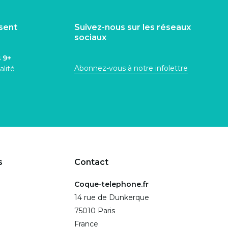
isent
Suivez-nous sur les réseaux
sociaux
s
9+
Abonnez-vous à notre infolettre
alité
s
Contact
Coque-telephone.fr
14 rue de Dunkerque
75010 Paris
France