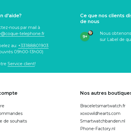
n d'aide?
Ce que nos clients d
de nous
tez-nous par mail à
Nous obtenon
ce@coque
-telephone.fr
9+
sur Label de qu
pelez au:
+33188801903
 ouvrés 09h00-13h00)
otre
Service client
!
compte
Nos autres boutique
ire
Braceletsmartwatch.fr
commandes
xoxowildhearts.com
te de souhaits
Smartwatchbanden.nl
Phone-Factory.nl