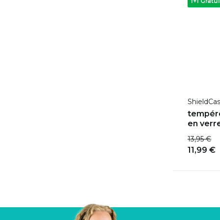
1+1 Gratui
ShieldCa
tempéré
en verr
13,95 €
11,99 €