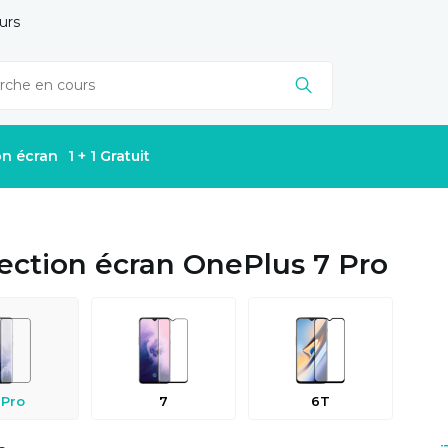
urs
on écran
1 + 1 Gratuit
ection écran OnePlus 7 Pro
 Pro
7
6T