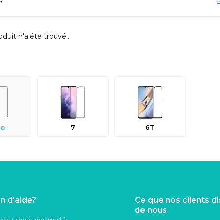
s
duit n'a été trouvé...
ro
7
6T
n d'aide?
Ce que nos clients d
de nous