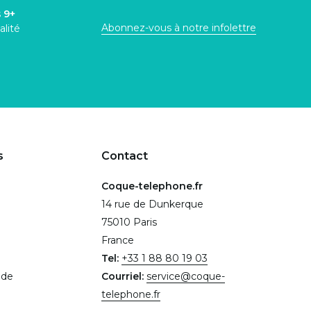
s
9+
Abonnez-vous à notre infolettre
alité
s
Contact
Coque-telephone.fr
14 rue de Dunkerque
75010 Paris
France
Tel:
+33 1 88 80 19 03
.de
Courriel:
service@coque-
telephone.fr