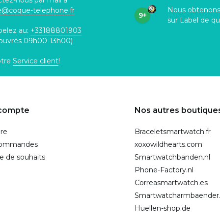
tez-nous par mail à
Nous obtenon
ce@coque
-telephone.fr
9+
sur Label de qu
pelez au:
+33188801903
 ouvrés 09h00-13h00)
otre
Service client
!
compte
Nos autres boutique
ire
Braceletsmartwatch.fr
commandes
xoxowildhearts.com
te de souhaits
Smartwatchbanden.nl
Phone-Factory.nl
Correasmartwatch.es
Smartwatcharmbaender
Huellen-shop.de