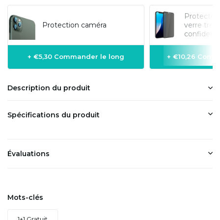
Protecteur
Protection caméra
verre tre
confidentia
+ €5,30 Commander le long
+ €10,26 Comm
Description du produit
Spécifications du produit
Évaluations
Mots-clés
1+1 Gratuit