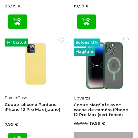
26,99 €
19,99 €
1+1 Gratuit
Soldes 13%
MagSafe
ShieldCase
Coverzs
Coque silicone Pantone
Coque MagSafe avec
iPhone 12 Pro Max (jaune)
cache de caméra iPhone
12 Pro Max (vert foncé)
22,99 €
19,99 €
7,99 €