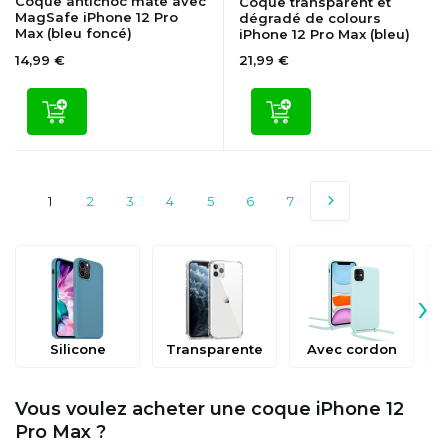
Coque antichoc mate avec
Coque transparent et
MagSafe iPhone 12 Pro
dégradé de colours
Max (bleu foncé)
iPhone 12 Pro Max (bleu)
14,99 €
21,99 €
1
2
3
4
5
6
7
›
Silicone
Transparente
Avec cordon
Vous voulez acheter une coque iPhone 12
Pro Max ?