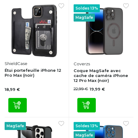
Soldes 13%
MagSafe
ShieldCase
Coverzs
Étui portefeuille iPhone 12
Coque MagSafe avec
Pro Max (noir)
cache de caméra iPhone
12 Pro Max (noir)
22,99 €
19,99 €
18,99 €
MagSafe
Soldes 13%
MagSafe