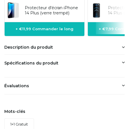
Protecteur d'écran iPhone
Protecteu
14 Plus (verre trempé)
14 Plus (f
+ €11,99 Commander le long
+ €7,99 Comma
Description du produit
Spécifications du produit
Évaluations
Mots-clés
1+1 Gratuit