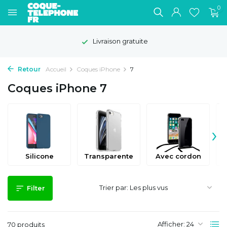
0
Délai de rétractation de 100 jours
Retour
Accueil
Coques iPhone
7
Coques iPhone 7
›
Silicone
Transparente
Avec cordon
Trier par:
Filter
Afficher:
70 produits