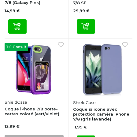
7/8 (Galaxy Pink)
7/8 SE
14,99 €
29,99 €
1+1 Gratuit
ShieldCase
ShieldCase
Coque iPhone 7/8 porte-
Coque silicone avec
cartes coloré (vert/violet)
protection caméra iPhone
7/8 (gris lavande)
13,99 €
11,99 €