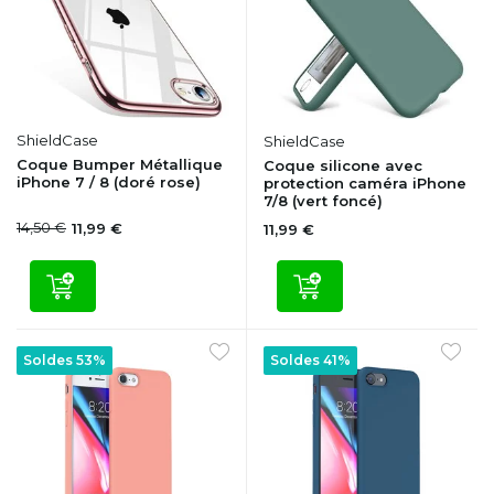
ShieldCase
ShieldCase
Coque Bumper Métallique
Coque silicone avec
iPhone 7 / 8 (doré rose)
protection caméra iPhone
7/8 (vert foncé)
14,50 €
11,99 €
11,99 €
Soldes 53%
Soldes 41%