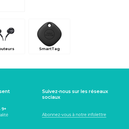
outeurs
SmartTag
isent
Suivez-nous sur les réseaux
sociaux
s
9+
Abonnez-vous à notre infolettre
alité