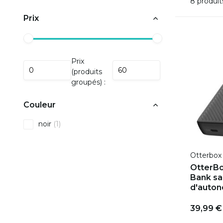
8 produit
Prix
Prix
(produits
groupés) :
Couleur
noir
(1)
Otterbox
OtterB
Bank san
d'auto
39,99 €