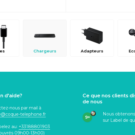
es
Chargeurs
Adapteurs
Ec
n d'aide?
Ce que nos clients d
de nous
tez-nous par mail à
Nous obtenon
ce@coque
-telephone.fr
9+
sur Label de qu
pelez au:
+33188801903
 ouvrés 09h00-13h00)