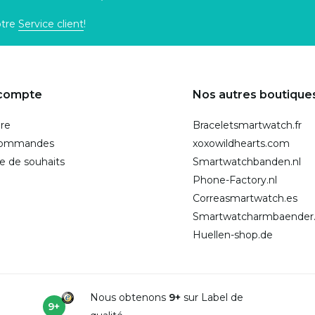
otre
Service client
!
compte
Nos autres boutique
ire
Braceletsmartwatch.fr
commandes
xoxowildhearts.com
te de souhaits
Smartwatchbanden.nl
Phone-Factory.nl
Correasmartwatch.es
Smartwatcharmbaender
Huellen-shop.de
Nous obtenons
9+
sur Label de
9+