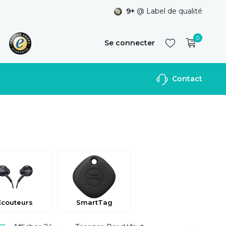
9+
@ Label de qualité
0
Se connecter
Contact
S'inscrire
Ecouteurs
SmartTag