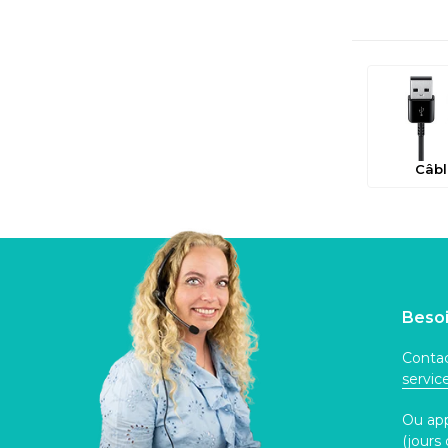
Câbl
Besoi
Contac
servi
Ou ap
(jours