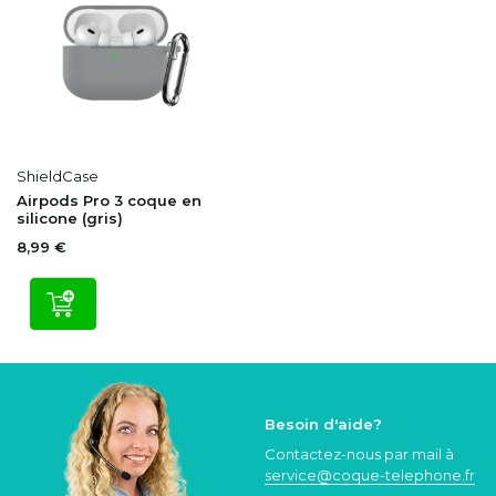
ShieldCase
Airpods Pro 3 coque en
silicone (gris)
8,99 €
Besoin d'aide?
Contactez-nous par mail à
service@coque
-telephone.fr