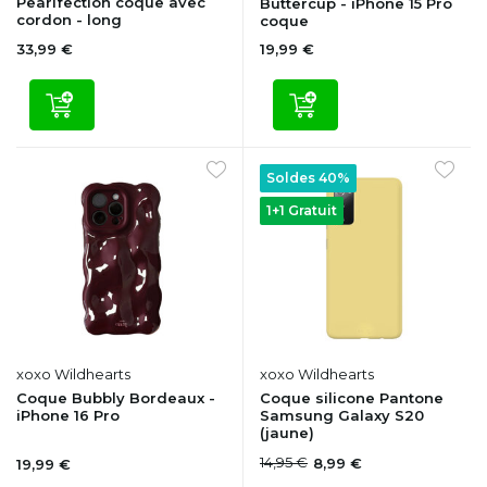
Pearlfection coque avec
Buttercup - iPhone 15 Pro
cordon - long
coque
33,99 €
19,99 €
Soldes 40%
1+1 Gratuit
xoxo Wildhearts
xoxo Wildhearts
Coque Bubbly Bordeaux -
Coque silicone Pantone
iPhone 16 Pro
Samsung Galaxy S20
(jaune)
14,95 €
8,99 €
19,99 €