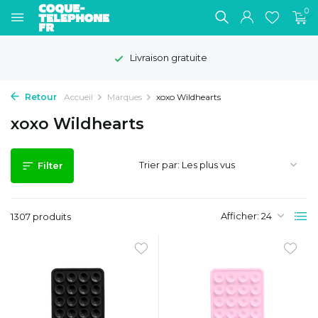
0
Délai de rétractation de 100 jours
Retour
Accueil
Marques
xoxo Wildhearts
xoxo Wildhearts
Trier par:
Filter
Afficher:
1307 produits