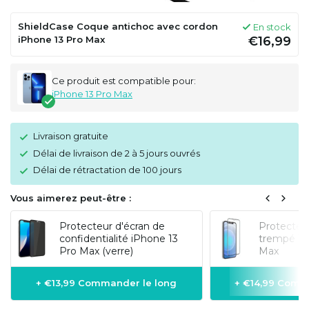
ShieldCase Coque antichoc avec cordon
En stock
iPhone 13 Pro Max
€16,99
Ce produit est compatible pour:
iPhone 13 Pro Max
Livraison gratuite
Délai de livraison de 2 à 5 jours ouvrés
Délai de rétractation de 100 jours
Vous aimerez peut-être :
Protecteur d'écran de
Protecteur
confidentialité iPhone 13
trempé 3D
Pro Max (verre)
Max
+ €13,99 Commander le long
+ €14,99 Comm