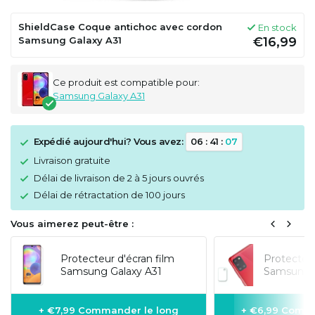
ShieldCase Coque antichoc avec cordon
En stock
Samsung Galaxy A31
€16,99
Ce produit est compatible pour:
Samsung Galaxy A31
Expédié aujourd'hui? Vous avez:
0
6
:
4
1
:
0
7
Livraison gratuite
Délai de livraison de 2 à 5 jours ouvrés
Délai de rétractation de 100 jours
Vous aimerez peut-être :
Protecteur d'écran film
Protecteu
Samsung Galaxy A31
Samsung G
+ €7,99 Commander le long
+ €6,99 Comma