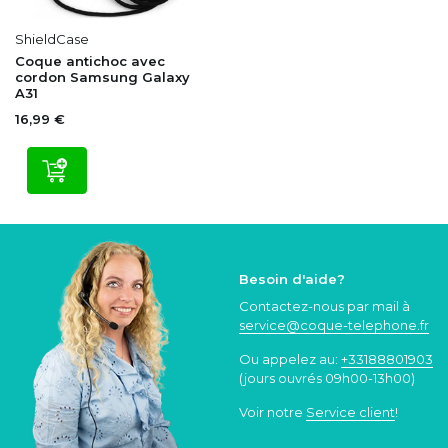
ShieldCase
Coque antichoc avec
cordon Samsung Galaxy
A31
16,99 €
Besoin d'aide?
Contactez-nous par mail à
service@coque
-telephone.fr
Ou appelez au:
+33188801903
(jours ouvrés 09h00-13h00)
Voir notre
Service client
!