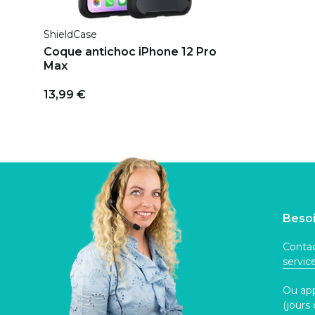
ShieldCase
Coque antichoc iPhone 12 Pro
Max
13,99 €
Besoi
Contac
servi
Ou ap
(jours