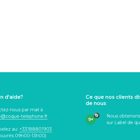
n d'aide?
Ce que nos clients d
de nous
tez-nous par mail à
Nous obtenon
ce@coque
-telephone.fr
9+
sur Label de qu
pelez au:
+33188801903
 ouvrés 09h00-13h00)