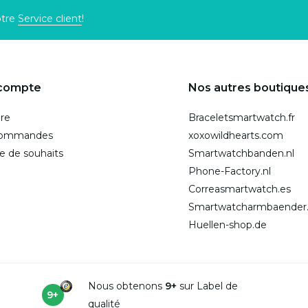
otre
Service client
!
compte
Nos autres boutique
ire
Braceletsmartwatch.fr
commandes
xoxowildhearts.com
te de souhaits
Smartwatchbanden.nl
Phone-Factory.nl
Correasmartwatch.es
Smartwatcharmbaender
Huellen-shop.de
Nous obtenons
9+
sur Label de
9+
qualité