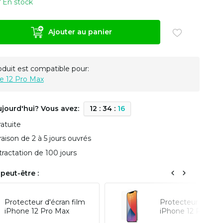
En stock
Ajouter au panier
oduit est compatible pour:
e 12 Pro Max
ujourd'hui? Vous avez:
1
2
:
3
4
:
1
6
ratuite
vraison de 2 à 5 jours ouvrés
tractation de 100 jours
peut-être :
Protecteur d'écran film
Protecteur d'écran
iPhone 12 Pro Max
iPhone 12 Pro Ma