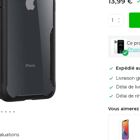
13,99 €
Ce pr
iPhon
Expédié a
Livraison g
Délai de li
Délai de ré
Vous aimerez 
aluations