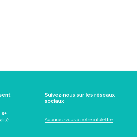
isent
Suivez-nous sur les réseaux
sociaux
s
9+
Abonnez-vous à notre infolettre
alité