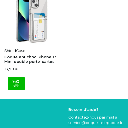
ShieldCase
Coque antichoc iPhone 13
Mini double porte-cartes
13,99 €
Besoin d'aide?
Contactez-nous par mail à
service@coque
-telephone.fr