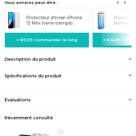
Vous aimerez peut-être :
Protecteur d'écran iPhone
Protecteur
13 Mini (verre trempé)
trempé 3D
+ €11,99 Commander le long
+ €14,99 Comm
Description du produit
Spécifications du produit
Évaluations
Récemment consulté