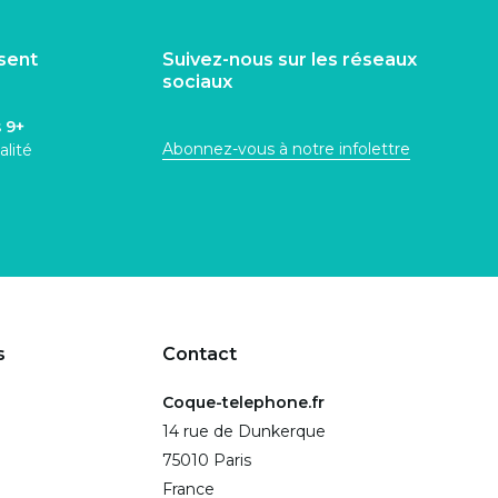
isent
Suivez-nous sur les réseaux
sociaux
s
9+
Abonnez-vous à notre infolettre
alité
s
Contact
Coque-telephone.fr
14 rue de Dunkerque
75010 Paris
France