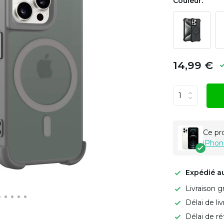
Couleur:
14,99 €
Ce pr
iPhon
Expédié a
Livraison g
Délai de li
Délai de ré