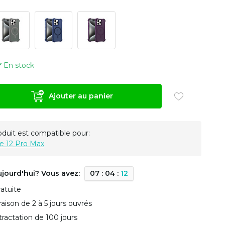
En stock
Ajouter au panier
oduit est compatible pour:
e 12 Pro Max
ujourd'hui? Vous avez:
0
7
:
0
4
:
1
2
ratuite
vraison de 2 à 5 jours ouvrés
tractation de 100 jours