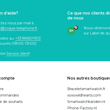
n d'aide?
Ce que nos clients d
de nous
tez-nous par mail à
Nous obtenon
ce@coque
-telephone.fr
9+
sur Label de qu
pelez au:
+33188801903
 ouvrés 09h00-13h00)
otre
Service client
!
compte
Nos autres boutique
ire
Braceletsmartwatch.fr
commandes
xoxowildhearts.com
te de souhaits
Smartwatchbanden.nl
Phone-Factory.nl