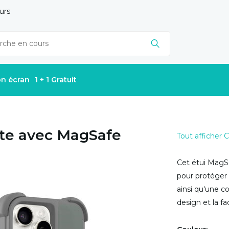
urs
on écran
1 + 1 Gratuit
te avec MagSafe
Tout afficher
Cet étui MagSa
pour protéger v
ainsi qu'une c
design et la faci