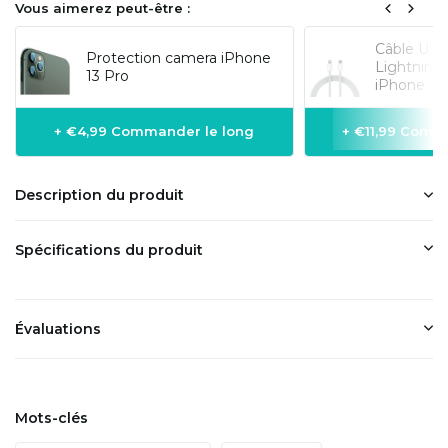
Vous aimerez peut-être :
Câble USB
Protection camera iPhone
Lightning
13 Pro
iPhone 1 m
+ €4,99 Commander le long
+ €11,99 Comm
Description du produit
Spécifications du produit
Évaluations
Mots-clés