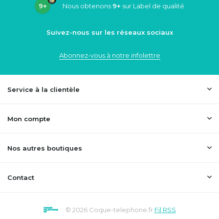
9+
Nous obtenons
9+
sur Label de qualité
Suivez-nous sur les réseaux sociaux
Abonnez-vous à notre infolettre
Service à la clientèle
Mon compte
Nos autres boutiques
Contact
© 2026 Coque-telephone.fr
Fil RSS