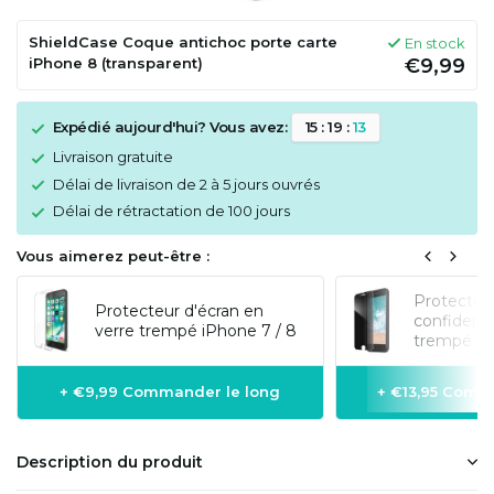
ShieldCase Coque antichoc porte carte
En stock
iPhone 8 (transparent)
€9,99
Expédié aujourd'hui? Vous avez:
1
5
:
1
9
:
1
3
Livraison gratuite
Délai de livraison de 2 à 5 jours ouvrés
Délai de rétractation de 100 jours
Vous aimerez peut-être :
Protecteur
Protecteur d'écran en
confidenti
verre trempé iPhone 7 / 8
trempé iP
+ €9,99 Commander le long
+ €13,95 Comm
Description du produit