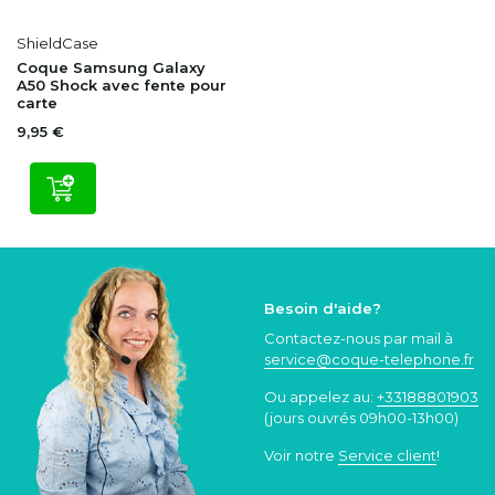
ShieldCase
Coque Samsung Galaxy
A50 Shock avec fente pour
carte
9,95 €
Besoin d'aide?
Contactez-nous par mail à
service@coque
-telephone.fr
Ou appelez au:
+33188801903
(jours ouvrés 09h00-13h00)
Voir notre
Service client
!