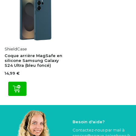
ShieldCase
Coque arrière MagSafe en
silicone Samsung Galaxy
S24 Ultra (bleu foncé)
14,99 €
Besoin d'aide?
Contactez-nous par mail à
service@coque
-telephone.fr