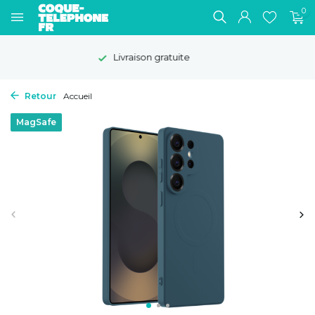
0
Délai de rétractation de 100 jours
Retour
Accueil
MagSafe