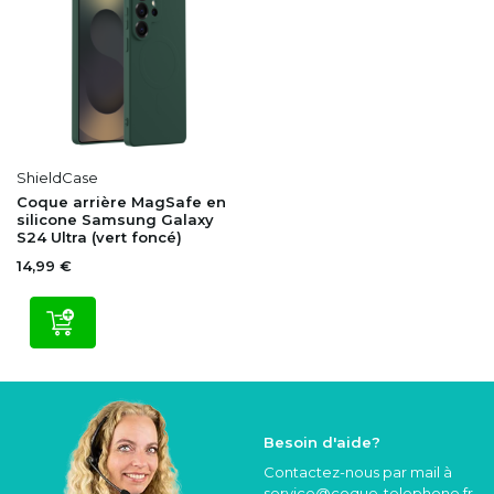
ShieldCase
Coque arrière MagSafe en
silicone Samsung Galaxy
S24 Ultra (vert foncé)
14,99 €
Besoin d'aide?
Contactez-nous par mail à
service@coque
-telephone.fr