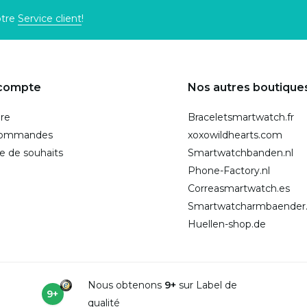
otre
Service client
!
compte
Nos autres boutique
ire
Braceletsmartwatch.fr
commandes
xoxowildhearts.com
te de souhaits
Smartwatchbanden.nl
Phone-Factory.nl
Correasmartwatch.es
Smartwatcharmbaender
Huellen-shop.de
Nous obtenons
9+
sur Label de
9+
qualité