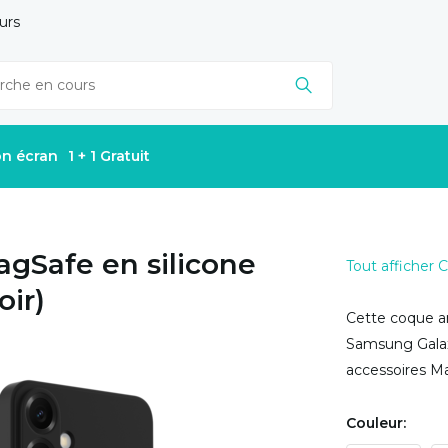
urs
on écran
1 + 1 Gratuit
agSafe en silicone
Tout afficher
oir)
Cette coque ar
Samsung Galaxy
accessoires Ma
Couleur: