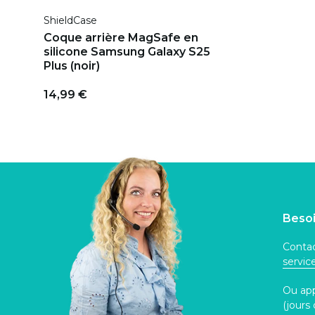
ShieldCase
Coque arrière MagSafe en
silicone Samsung Galaxy S25
Plus (noir)
14,99 €
Besoi
Contac
servi
Ou ap
(jours