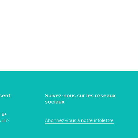
isent
Suivez-nous sur les réseaux
sociaux
s
9+
Abonnez-vous à notre infolettre
alité