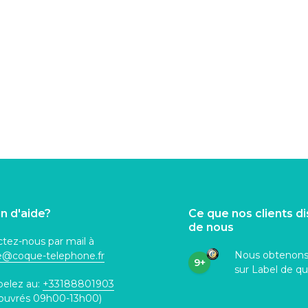
n d'aide?
Ce que nos clients d
de nous
tez-nous par mail à
Nous obtenon
ce@coque
-telephone.fr
9+
sur Label de qu
pelez au:
+33188801903
 ouvrés 09h00-13h00)