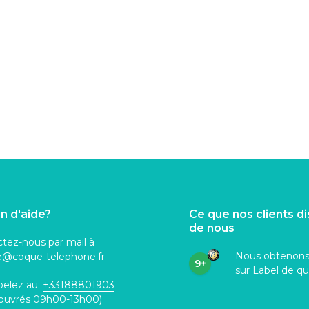
n d'aide?
Ce que nos clients d
de nous
tez-nous par mail à
Nous obtenon
ce@coque
-telephone.fr
9+
sur Label de qu
pelez au:
+33188801903
 ouvrés 09h00-13h00)