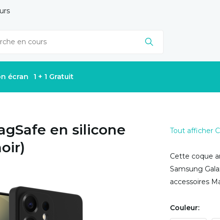
urs
on écran
1 + 1 Gratuit
agSafe en silicone
Tout afficher
oir)
Cette coque ar
Samsung Galaxy
accessoires Ma
Couleur: