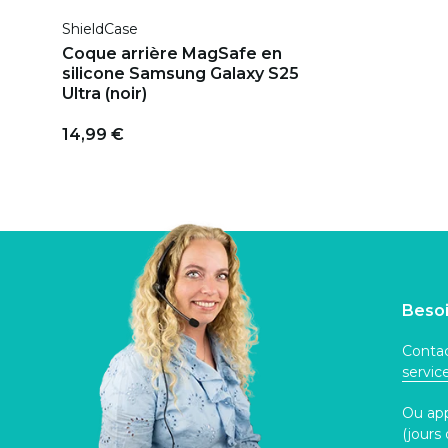
ShieldCase
Coque arrière MagSafe en
silicone Samsung Galaxy S25
Ultra (noir)
14,99 €
Besoi
Contac
servi
Ou ap
(jours