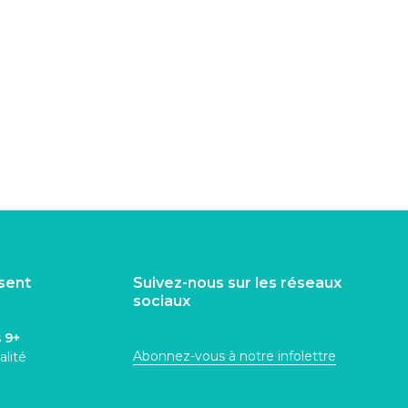
isent
Suivez-nous sur les réseaux
sociaux
s
9+
Abonnez-vous à notre infolettre
alité