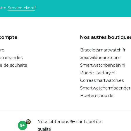
otre
Service client
!
compte
Nos autres boutique
ire
Braceletsmartwatch.fr
commandes
xoxowildhearts.com
te de souhaits
Smartwatchbanden.nl
Phone-Factory.nl
Correasmartwatch.es
Smartwatcharmbaender
Huellen-shop.de
Nous obtenons
9+
sur Label de
9+
qualité