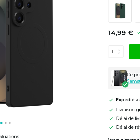
14,99 €
Ce pr
Samsu
Expédié a
Livraison g
Délai de li
Délai de ré
aluations