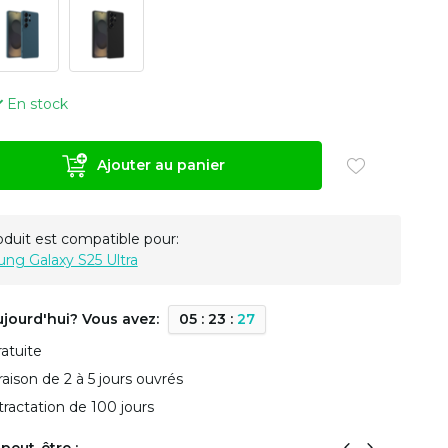
En stock
Ajouter au panier
oduit est compatible pour:
ng Galaxy S25 Ultra
ujourd'hui? Vous avez:
0
5
:
2
3
:
2
7
ratuite
vraison de 2 à 5 jours ouvrés
tractation de 100 jours