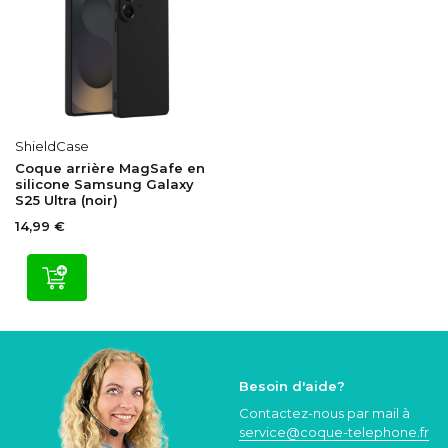
ShieldCase
Coque arrière MagSafe en
silicone Samsung Galaxy
S25 Ultra (noir)
14,99 €
Besoin d'aide?
Contactez-nous par mail à
service@coque
-telephone.fr