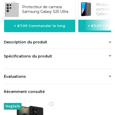
Protecteur
Protecteur de camera
confident
Samsung Galaxy S25 Ultra
Galaxy S25
+ €7,99 Commander le long
+ €11,99 Comm
Description du produit
Spécifications du produit
Évaluations
Récemment consulté
MagSafe