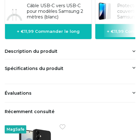
Câble USB-C vers USB-C
Protecteur 
pour modèles Samsung 2
couvertur
mètres (blanc)
Samsung G
+ €11,99 Commander le long
+ €11,99 Comm
Description du produit
Spécifications du produit
Évaluations
Récemment consulté
MagSafe