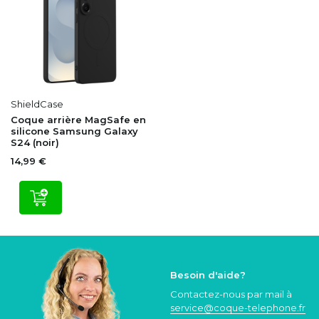
ShieldCase
Coque arrière MagSafe en
silicone Samsung Galaxy
S24 (noir)
14,99 €
Besoin d'aide?
Contactez-nous par mail à
service@coque
-telephone.fr